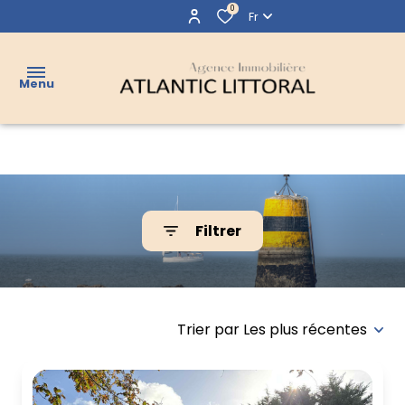
0
Fr
Menu
VENTES
LOCATIONS
Filtrer
LOCATIONS
Accueil
Biens vendus
VACANCES
VENDUS
Trier par Les plus récentes
AGENCE
CONTACT