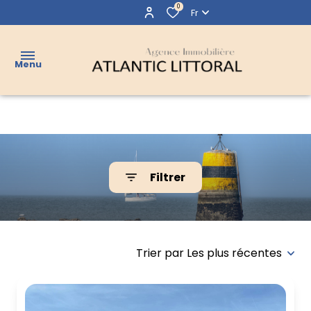
0
Fr
Menu
VENTES
LOCATIONS
Filtrer
LOCATIONS
Accueil
Location
VACANCES
VENDUS
Trier par Les plus récentes
AGENCE
CONTACT