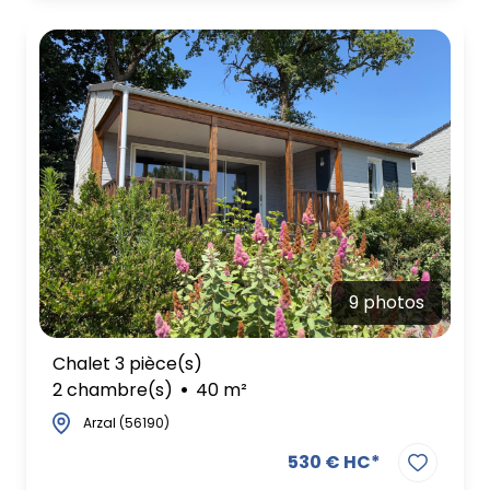
9 photos
Chalet 3 pièce(s)
2 chambre(s)
40 m²
Arzal (56190)
530 € HC*