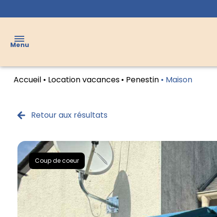
Menu
Accueil
Location vacances
Penestin
Maison
VENTES
LOCATIONS
Retour aux résultats
LOCATIONS
VACANCES
Coup de coeur
VENDUS
AGENCE
CONTACT