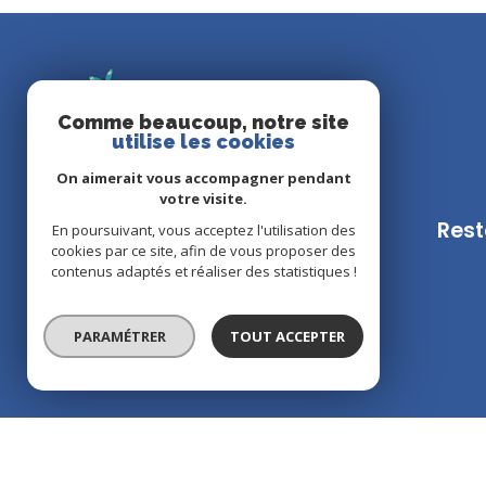
Comme beaucoup, notre site
utilise les cookies
On aimerait vous accompagner pendant
votre visite.
Rest
En poursuivant, vous acceptez l'utilisation des
ATLANTIC LITTORAL
cookies par ce site, afin de vous proposer des
contenus adaptés et réaliser des statistiques !
02 99 90 41 50
contact@atlantic-littoral.com
PARAMÉTRER
TOUT ACCEPTER
39 Ter Rue de l'Eglise
56760 Pénestin