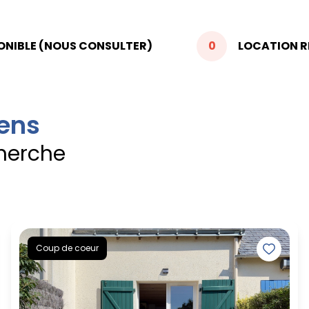
ONIBLE (NOUS CONSULTER)
0
LOCATION RÉ
iens
herche
Coup de coeur