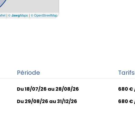
flet
|
©
Maps
|
© OpenStreetMap
Jawg
Période
Tarifs
Du 18/07/26 au 28/08/26
680 € 
Du 29/08/26 au 31/12/26
680 € 