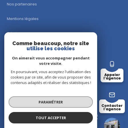
Nos partenaires
Mentions légales
Admin
Comme beaucoup, notre site
Nos honoraires
utilise les cookies
On aimerait vous accompagner pendant
Politique RGPD
votre visite.
En poursuivant, vous acceptez l'utilisation des
Appeler
Cookies
cookies par ce site, afin de vous proposer des
l'agence
contenus adaptés et réaliser des statistiques !
© 2026 | Tous droits réservés
PARAMÉTRER
Contacter
l'agence
Réalisé par
TOUT ACCEPTER
ATLANTIC LITTORAL