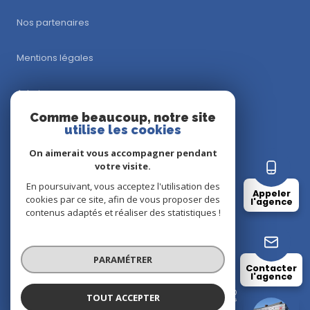
Nos partenaires
Mentions légales
Admin
Comme beaucoup, notre site
Nos honoraires
utilise les cookies
On aimerait vous accompagner pendant
Politique RGPD
votre visite.
En poursuivant, vous acceptez l'utilisation des
Appeler
Cookies
cookies par ce site, afin de vous proposer des
l'agence
contenus adaptés et réaliser des statistiques !
© 2026 | Tous droits réservés
PARAMÉTRER
Contacter
l'agence
Réalisé par
TOUT ACCEPTER