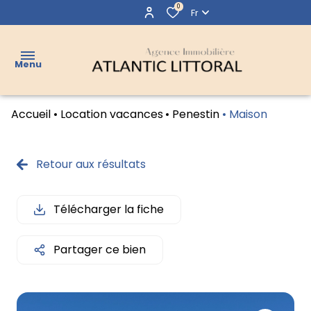
0
Fr
Menu
Accueil
Location vacances
Penestin
Maison
VENTES
LOCATIONS
Retour aux résultats
LOCATIONS
VACANCES
Télécharger la fiche
VENDUS
Partager ce bien
AGENCE
CONTACT