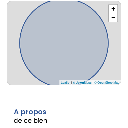
+
−
Leaflet
|
©
Maps
|
© OpenStreetMap
Jawg
A propos
de ce bien