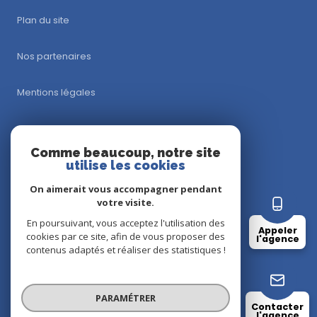
Plan du site
Nos partenaires
Mentions légales
Admin
Comme beaucoup, notre site
utilise les cookies
Nos honoraires
On aimerait vous accompagner pendant
Politique RGPD
votre visite.
En poursuivant, vous acceptez l'utilisation des
Appeler
cookies par ce site, afin de vous proposer des
Cookies
l'agence
contenus adaptés et réaliser des statistiques !
© 2026 | Tous droits réservés
PARAMÉTRER
Contacter
l'agence