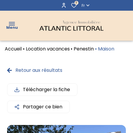
0
Fr
Menu
Accueil
Location vacances
Penestin
Maison
VENTES
LOCATIONS
Retour aux résultats
LOCATIONS
VACANCES
Télécharger la fiche
VENDUS
Partager ce bien
AGENCE
CONTACT