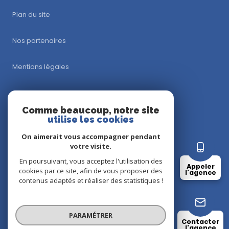
Plan du site
Nos partenaires
Mentions légales
Admin
Comme beaucoup, notre site
utilise les cookies
Nos honoraires
On aimerait vous accompagner pendant
Politique RGPD
votre visite.
En poursuivant, vous acceptez l'utilisation des
Appeler
cookies par ce site, afin de vous proposer des
Cookies
l'agence
contenus adaptés et réaliser des statistiques !
© 2026 | Tous droits réservés
PARAMÉTRER
Contacter
l'agence