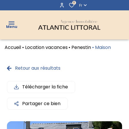
0
Fr
Menu
Accueil
Location vacances
Penestin
Maison
VENTES
LOCATIONS
Retour aux résultats
LOCATIONS
VACANCES
Télécharger la fiche
VENDUS
Partager ce bien
AGENCE
CONTACT