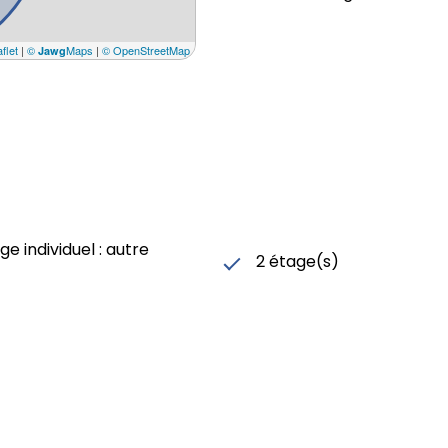
flet
|
©
Maps
|
© OpenStreetMap
Jawg
e individuel : autre
2 étage(s)